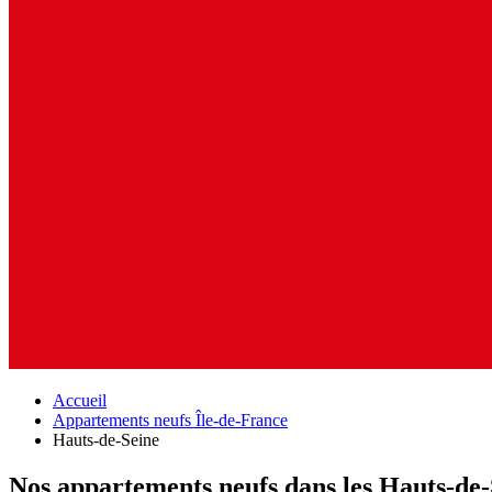
Accueil
Appartements neufs Île-de-France
Hauts-de-Seine
Nos appartements neufs dans les Hauts-de-