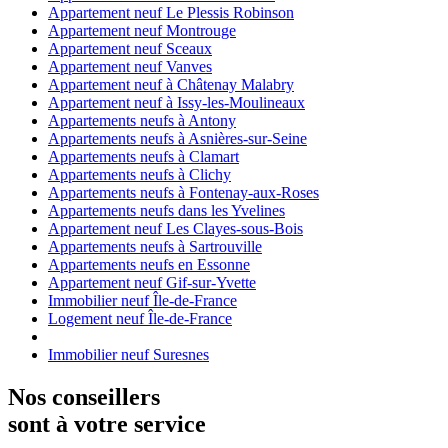
Appartement neuf Le Plessis Robinson
Appartement neuf Montrouge
Appartement neuf Sceaux
Appartement neuf Vanves
Appartement neuf à Châtenay Malabry
Appartement neuf à Issy-les-Moulineaux
Appartements neufs à Antony
Appartements neufs à Asnières-sur-Seine
Appartements neufs à Clamart
Appartements neufs à Clichy
Appartements neufs à Fontenay-aux-Roses
Appartements neufs dans les Yvelines
Appartement neuf Les Clayes-sous-Bois
Appartements neufs à Sartrouville
Appartements neufs en Essonne
Appartement neuf Gif-sur-Yvette
Immobilier neuf Île-de-France
Logement neuf Île-de-France
Immobilier neuf Suresnes
Nos conseillers
sont à votre service