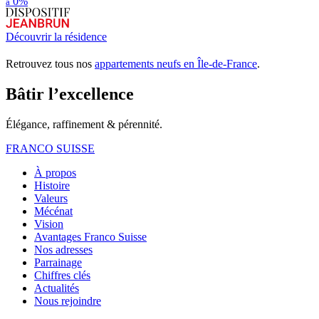
0%
à
Découvrir la résidence
Retrouvez tous nos
appartements neufs en Île-de-France
.
Bâtir l’excellence
Élégance, raffinement & pérennité.
FRANCO SUISSE
À propos
Histoire
Valeurs
Mécénat
Vision
Avantages Franco Suisse
Nos adresses
Parrainage
Chiffres clés
Actualités
Nous rejoindre