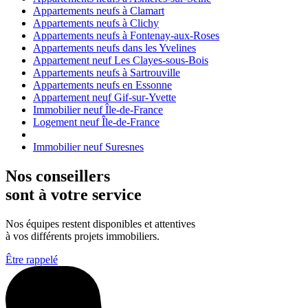
Appartements neufs à Clamart
Appartements neufs à Clichy
Appartements neufs à Fontenay-aux-Roses
Appartements neufs dans les Yvelines
Appartement neuf Les Clayes-sous-Bois
Appartements neufs à Sartrouville
Appartements neufs en Essonne
Appartement neuf Gif-sur-Yvette
Immobilier neuf Île-de-France
Logement neuf Île-de-France
Immobilier neuf Suresnes
Nos conseillers
sont à votre service
Nos équipes restent disponibles et attentives
à vos différents projets immobiliers.
Être rappelé