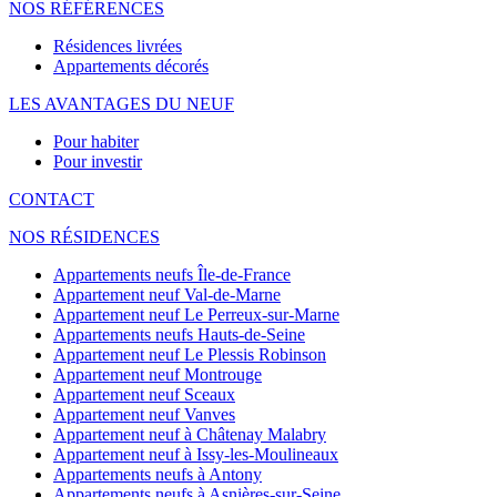
NOS RÉFÉRENCES
Résidences livrées
Appartements décorés
LES AVANTAGES DU NEUF
Pour habiter
Pour investir
CONTACT
NOS RÉSIDENCES
Appartements neufs Île-de-France
Appartement neuf Val-de-Marne
Appartement neuf Le Perreux-sur-Marne
Appartements neufs Hauts-de-Seine
Appartement neuf Le Plessis Robinson
Appartement neuf Montrouge
Appartement neuf Sceaux
Appartement neuf Vanves
Appartement neuf à Châtenay Malabry
Appartement neuf à Issy-les-Moulineaux
Appartements neufs à Antony
Appartements neufs à Asnières-sur-Seine