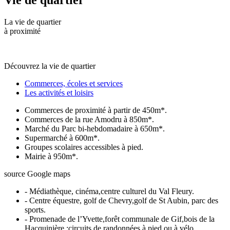
Vie de quartier
La vie de quartier
à proximité
Découvrez la vie de quartier
Commerces, écoles et services
Les activités et loisirs
Commerces de proximité à partir de 450m*.
Commerces de la rue Amodru à 850m*.
Marché du Parc bi-hebdomadaire à 650m*.
Supermarché à 600m*.
Groupes scolaires accessibles à pied.
Mairie à 950m*.
source Google maps
- Médiathèque, cinéma,centre culturel du Val Fleury.
- Centre équestre, golf de Chevry,golf de St Aubin, parc des
sports.
- Promenade de l’Yvette,forêt communale de Gif,bois de la
Hacquinière :circuits de randonnées,à pied ou à vélo.